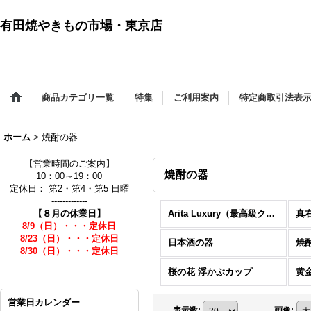
有田焼やきもの市場・東京店
商品カテゴリ一覧
特集
ご利用案内
特定商取引法表
ホーム
>
焼酎の器
【営業時間のご案内】
焼酎の器
10：00～19：00
定休日： 第2・第4・第5 日曜
-------------
【８月の休業日】
Arita Luxury（最高級クラス）
真
8/9（日）・・・定休日
8/23（日）・・・定休日
日本酒の器
焼
8/30（日）・・・定休日
桜の花 浮かぶカップ
黄
営業日カレンダー
表示数
:
画像
: