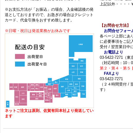
上記以外・・・・￥
※お支払方法が「お振込」の場合、入金確認後の発
送としておりますので、お急ぎの場合はクレジット
カード、代金引換をおすすめ致します。
【お問合せ方法】
※日曜・祝日は発送業務がお休みです
お問合せフォー
各ページ上部にあ
に必要事項をご記
受付 / 翌営業日
お電話より
03-5422-7271
（対応時間：10：0
第２・第４・第５ 
FAXより
03-5422-7271
（２４時間受付 /
す）
ネットご注文は原則、佐賀有田本社より発送してい
ます