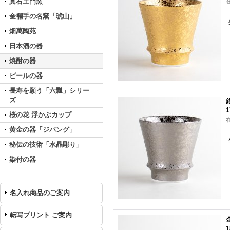
真右エ門窯
金襴手の名窯「琥山」
畑萬陶苑
日本酒の器
焼酎の器
ビールの器
長寿を願う「六瓢」シリー
ズ
1
桜の花 浮かぶカップ
黄金の器「ジパング」
秘伝の技術「水晶彫り」
染付の器
名入れ商品のご案内
転写プリント ご案内
1