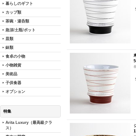
暮らしのギフト
カップ類
茶碗・湯呑類
急須/土瓶/ポット
皿類
鉢類
食卓の小物
5
小物雑貨
美術品
子供食器
オプション
特集
Arita Luxury（最高級クラ
ス）
1