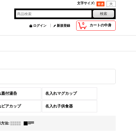
文字サイズ
:
0
カートの中身
ログイン
新規登録
れ蓋付湯呑
名入れマグカップ
れビアカップ
名入れ子供食器
示方法
: