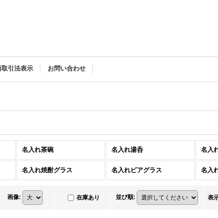
商取引法表示
お問い合わせ
名入れ茶碗
名入れ湯呑
名入
名入れ焼酎グラス
名入れビアグラス
名入
画像
:
並び順
:
在庫あり
表