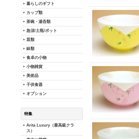
暮らしのギフト
カップ類
茶碗・湯呑類
急須/土瓶/ポット
皿類
鉢類
食卓の小物
小物雑貨
美術品
子供食器
オプション
特集
Arita Luxury（最高級クラ
ス）