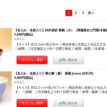
1
2
3
次
»
【名入れ・名前入り】内外辰砂 茶碗（大）（馬場真右エ門窯/木箱
7,040円
(税込)
在庫あり
【サイズ】径12.1cm×高さ6cm ◇商品本体に名前などを記入す
◇納期：ご注文確定より約７日間で発送 ◇材質：磁器 ◇生産地
【名入れ・名前入り】華の舞（紫） 茶碗
[
name-164135
]
5,060円
(税込)
在庫あり
【サイズ】径11.2ｃｍ×高さ6.7ｃｍ ◇商品本体に名前などを記
す。 ◇納期：ご注文確定より約７日間で発送 ◇材質：磁器 ◇生