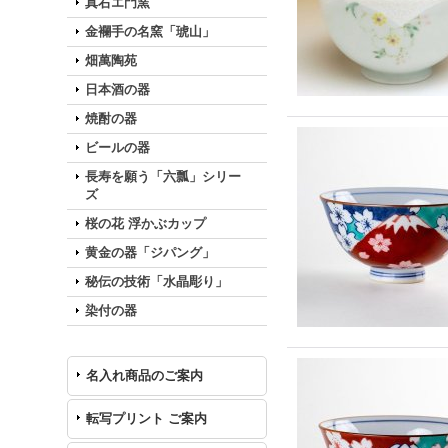
真右エ門窯
金襴手の名窯「琥山」
畑萬陶苑
日本酒の器
焼酎の器
ビールの器
長寿を願う「六瓢」シリー
ズ
桜の花 浮かぶカップ
黄金の器「ジパング」
秘伝の技術「水晶彫り」
染付の器
名入れ商品のご案内
転写プリント ご案内