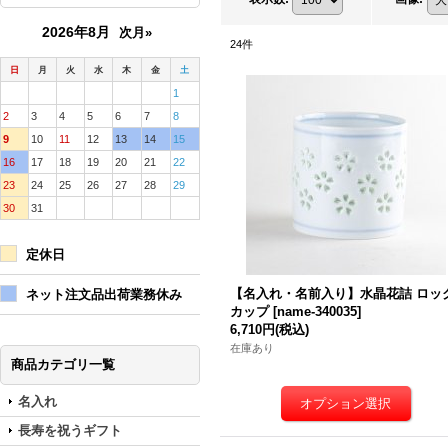
2026年8月
次月»
24
件
日
月
火
水
木
金
土
1
2
3
4
5
6
7
8
9
10
11
12
13
14
15
16
17
18
19
20
21
22
23
24
25
26
27
28
29
30
31
定休日
【名入れ・名前入り】水晶花詰 ロッ
ネット注文品出荷業務休み
カップ
[
name-340035
]
6,710円
(税込)
在庫あり
商品カテゴリ一覧
名入れ
長寿を祝うギフト