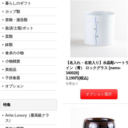
暮らしのギフト
カップ類
茶碗・湯呑類
急須/土瓶/ポット
皿類
鉢類
食卓の小物
小物雑貨
【名入れ・名前入り】水晶彫ハート
イン（青） ロックグラス
[
name-
美術品
340028
]
子供食器
3,190円
(税込)
在庫あり
オプション
特集
Arita Luxury（最高級クラ
ス）