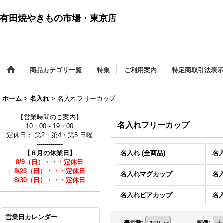
有田焼やきもの市場・東京店
商品カテゴリ一覧
特集
ご利用案内
特定商取引法表
ホーム
>
名入れ
>
名入れフリーカップ
【営業時間のご案内】
名入れフリーカップ
10：00～19：00
定休日： 第2・第4・第5 日曜
-------------
【８月の休業日】
名入れ (全商品)
名
8/9（日）・・・定休日
8/23（日）・・・定休日
名入れマグカップ
名
8/30（日）・・・定休日
名入れビアカップ
名
営業日カレンダー
表示数
:
画像
: