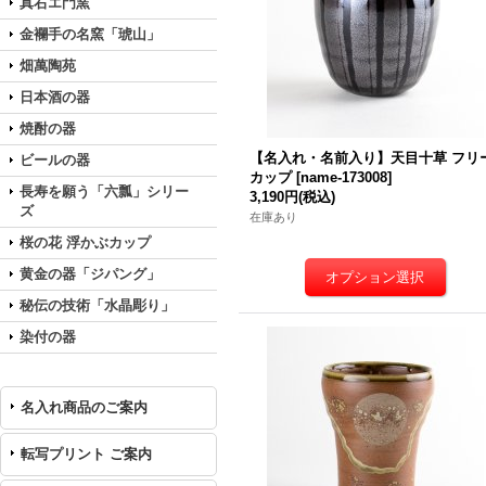
真右エ門窯
金襴手の名窯「琥山」
畑萬陶苑
日本酒の器
焼酎の器
【名入れ・名前入り】天目十草 フリ
ビールの器
カップ
[
name-173008
]
長寿を願う「六瓢」シリー
3,190円
(税込)
ズ
在庫あり
桜の花 浮かぶカップ
黄金の器「ジパング」
秘伝の技術「水晶彫り」
染付の器
名入れ商品のご案内
転写プリント ご案内