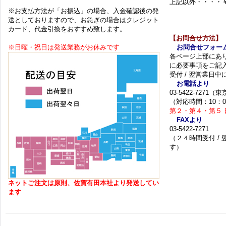
上記以外・・・・￥
※お支払方法が「お振込」の場合、入金確認後の発
送としておりますので、お急ぎの場合はクレジット
カード、代金引換をおすすめ致します。
【お問合せ方法】
※日曜・祝日は発送業務がお休みです
お問合せフォー
各ページ上部にあ
に必要事項をご記
受付 / 翌営業日
お電話より
03-5422-7271
（対応時間：10：0
第２・第４・第５ 
FAXより
03-5422-7271
（２４時間受付 /
す）
ネットご注文は原則、佐賀有田本社より発送してい
ます