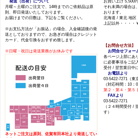
発送（出荷）について
お買い上げ 5,50
月曜～土曜のご注文で、14時までのご依頼品は原
それ未満の場合は
則、即日発送いたしております。
おります。
お届けまでの日数は、下記をご覧ください。
北海道 / 東北 地区
上記以外・・・・￥
※お支払方法が「お振込」の場合、入金確認後の発
送としておりますので、お急ぎの場合はクレジット
カード、代金引換をおすすめ致します。
【お問合せ方法】
※日曜・祝日は発送業務がお休みです
お問合せフォー
各ページ上部にあ
に必要事項をご記
受付 / 翌営業日
お電話より
03-5422-7271
（対応時間：10：0
第２・第４・第５ 
FAXより
03-5422-7271
（２４時間受付 /
す）
ネットご注文は原則、佐賀有田本社より発送してい