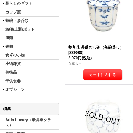
暮らしのギフト
カップ類
茶碗・湯呑類
急須/土瓶/ポット
皿類
鉢類
割草花 外蓋むし碗（茶碗蒸し）
[
339086
]
食卓の小物
2,970円
(税込)
小物雑貨
在庫あり
美術品
子供食器
オプション
特集
Arita Luxury（最高級クラ
ス）