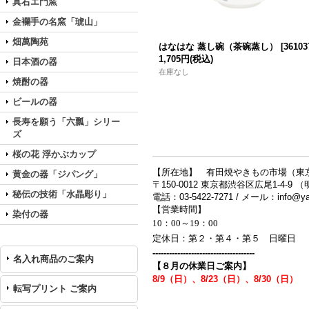
真右エ門窯
金襴手の名窯「琥山」
畑萬陶苑
はなはな 蒸し碗（茶碗蒸し）
[
36103
1,705円
(税込)
日本酒の器
在庫なし
焼酎の器
ビールの器
長寿を願う「六瓢」シリー
ズ
桜の花 浮かぶカップ
【所在地】 有田焼やきもの市場（東
黄金の器「ジパング」
〒150-0012 東京都渋谷区広尾1-4-9 
秘伝の技術「水晶彫り」
電話：03-5422-7271 / メール：info@yak
【営業時間】
染付の器
10：00～19：00
定休日：第２・第４・第５ 日曜日
-------------------------------------
名入れ商品のご案内
【８月の休業日ご案内】
8/9（日）、8/23（日）、8/30（日）
転写プリント ご案内