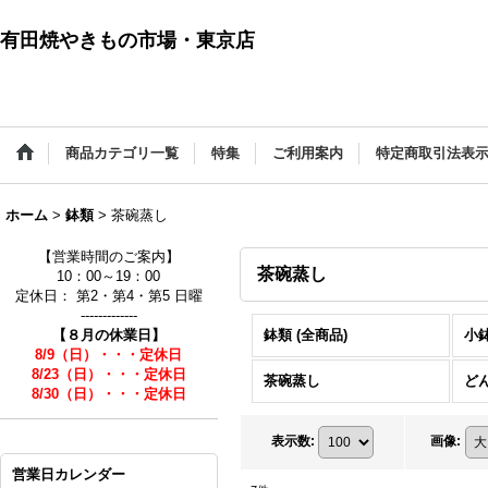
有田焼やきもの市場・東京店
商品カテゴリ一覧
特集
ご利用案内
特定商取引法表
ホーム
>
鉢類
>
茶碗蒸し
【営業時間のご案内】
茶碗蒸し
10：00～19：00
定休日： 第2・第4・第5 日曜
-------------
【８月の休業日】
鉢類 (全商品)
小
8/9（日）・・・定休日
8/23（日）・・・定休日
茶碗蒸し
ど
8/30（日）・・・定休日
表示数
:
画像
:
営業日カレンダー