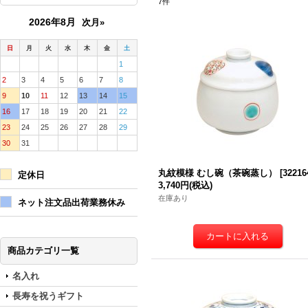
7
件
2026年8月
次月»
日
月
火
水
木
金
土
1
2
3
4
5
6
7
8
9
10
11
12
13
14
15
16
17
18
19
20
21
22
23
24
25
26
27
28
29
30
31
丸紋模様 むし碗（茶碗蒸し）
[
32216
定休日
3,740円
(税込)
在庫あり
ネット注文品出荷業務休み
商品カテゴリ一覧
名入れ
長寿を祝うギフト