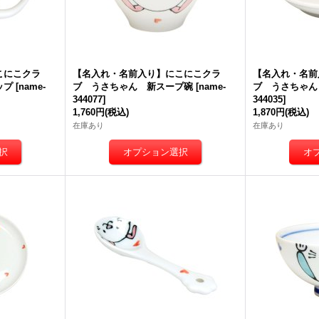
こにこクラ
【名入れ・名前入り】にこにこクラ
【名入れ・名前
ップ
[
name-
ブ うさちゃん 新スープ碗
[
name-
ブ うさちゃん
344077
]
344035
]
1,760円
(税込)
1,870円
(税込)
在庫あり
在庫あり