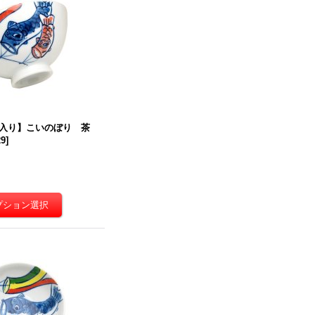
入り】こいのぼり 茶
29
]