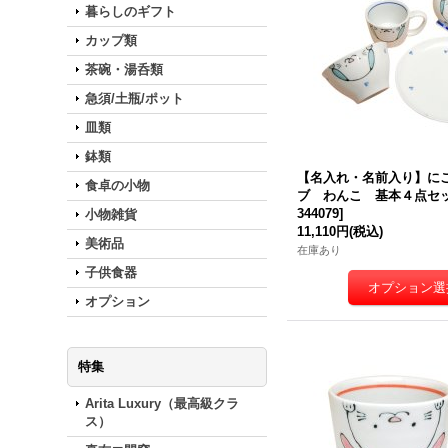
暮らしのギフト
カップ類
茶碗・湯呑類
急須/土瓶/ポット
皿類
鉢類
【名入れ・名前入り】に
食卓の小物
ブ わんこ 基本４点セ
344079
]
小物雑貨
11,110円
(税込)
美術品
在庫あり
子供食器
オプション
特集
Arita Luxury（最高級クラ
ス）