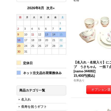
47
件
2026年8月
次月»
日
月
火
水
木
金
土
1
2
3
4
5
6
7
8
9
10
11
12
13
14
15
16
17
18
19
20
21
22
23
24
25
26
27
28
29
30
31
【名入れ・名前入り】に
定休日
ブ うさちゃん 一括７
[
name-344082
]
ネット注文品出荷業務休み
15,400円
(税込)
在庫あり
商品カテゴリ一覧
名入れ
長寿を祝うギフト