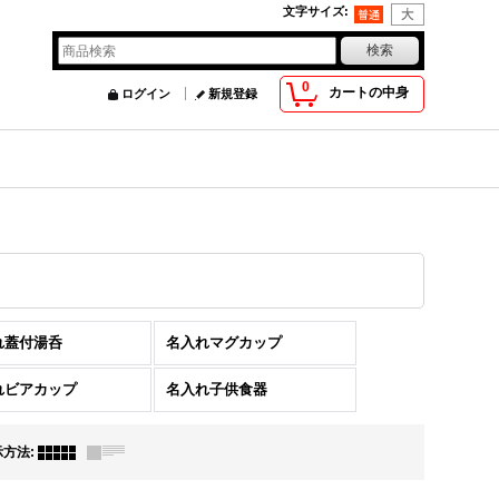
文字サイズ
:
0
カートの中身
ログイン
新規登録
れ蓋付湯呑
名入れマグカップ
れビアカップ
名入れ子供食器
示方法
: