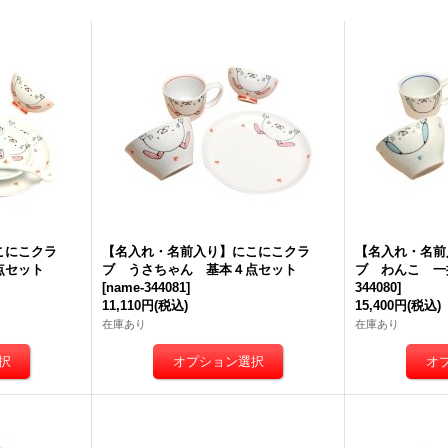
こにこクラ
【名入れ・名前入り】にこにこクラ
【名入れ・名前
点セット
ブ うさちゃん 基本４点セット
ブ わんこ 一
[
name-344081
]
344080
]
11,110円
(税込)
15,400円
(税込)
在庫あり
在庫あり