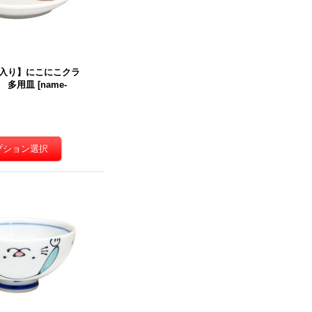
入り】にこにこクラ
 多用皿
[
name-