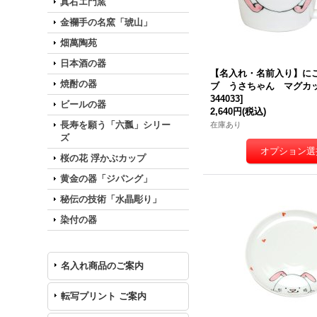
真右エ門窯
金襴手の名窯「琥山」
畑萬陶苑
日本酒の器
【名入れ・名前入り】に
焼酎の器
ブ うさちゃん マグカ
344033
]
ビールの器
2,640円
(税込)
長寿を願う「六瓢」シリー
在庫あり
ズ
桜の花 浮かぶカップ
黄金の器「ジパング」
秘伝の技術「水晶彫り」
染付の器
名入れ商品のご案内
転写プリント ご案内