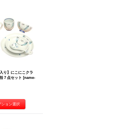
入り】にこにこクラ
括７点セット
[
name-