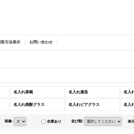
商取引法表示
お問い合わせ
名入れ茶碗
名入れ湯呑
名入
名入れ焼酎グラス
名入れビアグラス
名入
画像
:
並び順
:
在庫あり
表