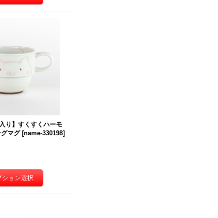
入り】すくすくハーモ
ングマグ
[
name-330198
]