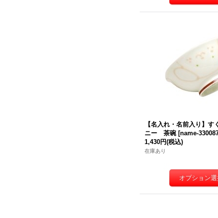
【名入れ・名前入り】す
ニー 茶碗
[
name-33008
1,430円
(税込)
在庫あり