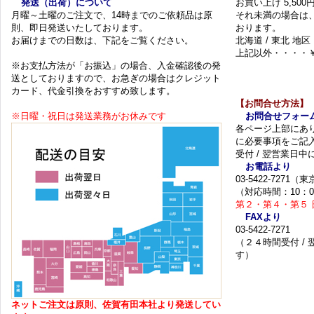
発送（出荷）について
お買い上げ 5,50
月曜～土曜のご注文で、14時までのご依頼品は原
それ未満の場合は
則、即日発送いたしております。
おります。
お届けまでの日数は、下記をご覧ください。
北海道 / 東北 地区
上記以外・・・・￥
※お支払方法が「お振込」の場合、入金確認後の発
送としておりますので、お急ぎの場合はクレジット
カード、代金引換をおすすめ致します。
【お問合せ方法】
※日曜・祝日は発送業務がお休みです
お問合せフォー
各ページ上部にあ
に必要事項をご記
受付 / 翌営業日
お電話より
03-5422-7271
（対応時間：10：0
第２・第４・第５ 
FAXより
03-5422-7271
（２４時間受付 /
す）
ネットご注文は原則、佐賀有田本社より発送してい