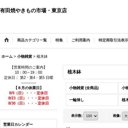
有田焼やきもの市場・東京店
商品カテゴリ一覧
特集
ご利用案内
特定商取引法表
ホーム
>
小物雑貨
>
植木鉢
【営業時間のご案内】
植木鉢
10：00～19：00
定休日： 第2・第4・第5 日曜
-------------
【８月の休業日】
小物雑貨 (全商品)
小
8/9（日）・・・定休日
8/23（日）・・・定休日
一輪挿し
植
8/30（日）・・・定休日
表示数
:
画像
:
営業日カレンダー