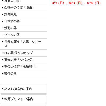
真右エ門窯
8/9（日）、8/23（日）、8/30（日）
金襴手の名窯「琥山」
畑萬陶苑
日本酒の器
焼酎の器
ビールの器
長寿を願う「六瓢」シリー
ズ
桜の花 浮かぶカップ
黄金の器「ジパング」
秘伝の技術「水晶彫り」
染付の器
名入れ商品のご案内
転写プリント ご案内