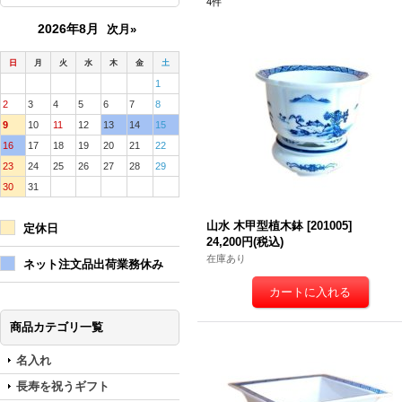
4
件
2026年8月
次月»
日
月
火
水
木
金
土
1
2
3
4
5
6
7
8
9
10
11
12
13
14
15
16
17
18
19
20
21
22
23
24
25
26
27
28
29
30
31
山水 木甲型植木鉢
[
201005
]
定休日
24,200円
(税込)
在庫あり
ネット注文品出荷業務休み
商品カテゴリ一覧
名入れ
長寿を祝うギフト