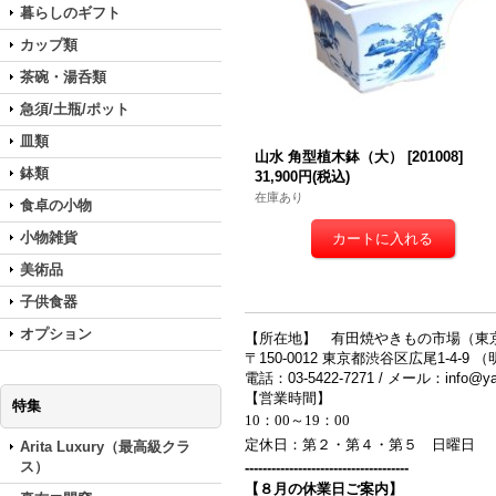
暮らしのギフト
カップ類
茶碗・湯呑類
急須/土瓶/ポット
皿類
山水 角型植木鉢（大）
[
201008
]
鉢類
31,900円
(税込)
在庫あり
食卓の小物
小物雑貨
美術品
子供食器
オプション
【所在地】 有田焼やきもの市場（東
〒150-0012 東京都渋谷区広尾1-4-9 
電話：03-5422-7271 / メール：info@yak
【営業時間】
特集
10：00～19：00
定休日：第２・第４・第５ 日曜日
Arita Luxury（最高級クラ
ス）
-------------------------------------
【８月の休業日ご案内】