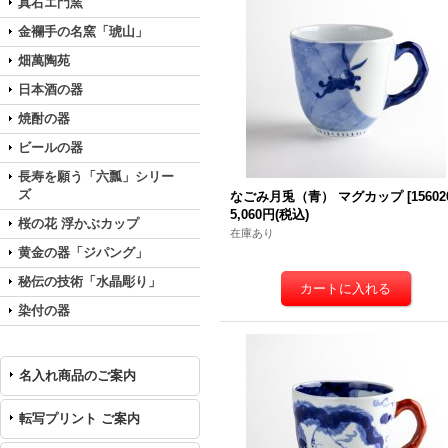
真右エ門窯
金襴手の名窯「琥山」
畑萬陶苑
日本酒の器
焼酎の器
ビールの器
長寿を願う「六瓢」シリー
ズ
なごみ月兎（青） マグカップ
[
15602
5,060円
(税込)
桜の花 浮かぶカップ
在庫あり
黄金の器「ジパング」
秘伝の技術「水晶彫り」
染付の器
名入れ商品のご案内
転写プリント ご案内