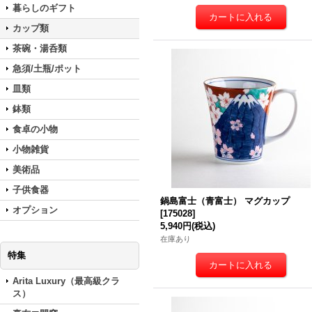
暮らしのギフト
カップ類
茶碗・湯呑類
急須/土瓶/ポット
皿類
鉢類
食卓の小物
小物雑貨
美術品
子供食器
鍋島富士（青富士） マグカップ
オプション
[
175028
]
5,940円
(税込)
在庫あり
特集
Arita Luxury（最高級クラ
ス）