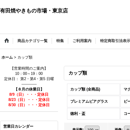
有田焼やきもの市場・東京店
商品カテゴリ一覧
特集
ご利用案内
特定商取引法表
ホーム
>
カップ類
【営業時間のご案内】
カップ類
10：00～19：00
定休日： 第2・第4・第5 日曜
-------------
【８月の休業日】
カップ類 (全商品)
マ
8/9（日）・・・定休日
8/23（日）・・・定休日
プレミアムビアグラス
ビ
8/30（日）・・・定休日
徳利・盃
コ
営業日カレンダー
表示数
:
画像
: