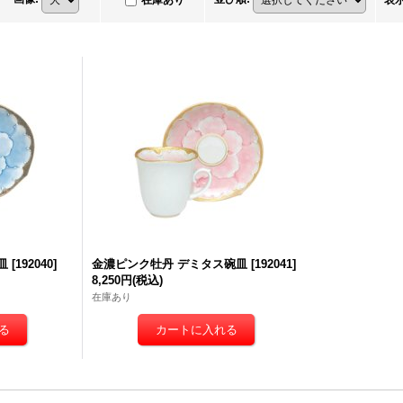
在庫あり
表
皿
[
192040
]
金濃ピンク牡丹 デミタス碗皿
[
192041
]
8,250円
(税込)
在庫あり