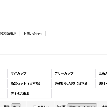
商取引法表示
お問い合わせ
マグカップ
フリーカップ
至高
酒器セット（日本酒）
SAKE GLASS（日本酒グラス）
徳利
デミタス碗皿
画像
:
並び順
: