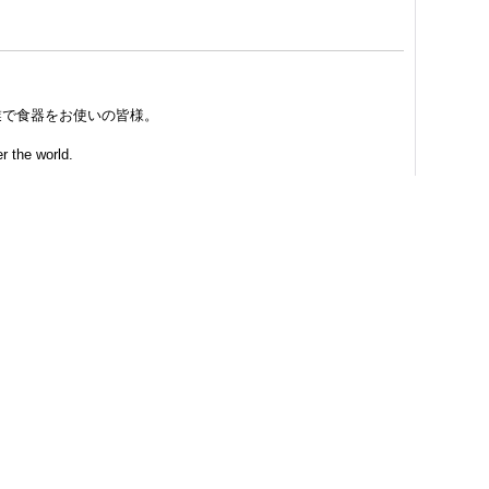
業で食器をお使いの皆様。
r the world.