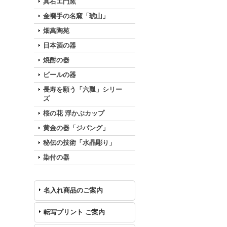
真右エ門窯
金襴手の名窯「琥山」
畑萬陶苑
日本酒の器
焼酎の器
ビールの器
長寿を願う「六瓢」シリー
ズ
桜の花 浮かぶカップ
黄金の器「ジパング」
秘伝の技術「水晶彫り」
染付の器
名入れ商品のご案内
転写プリント ご案内