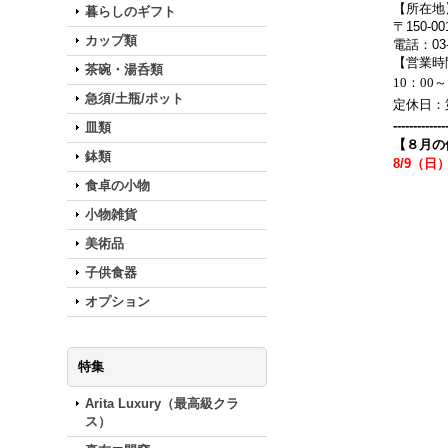
【所在地
暮らしのギフト
〒150-
カップ類
電話：03-5
【営業時
茶碗・湯呑類
10：00～
急須/土瓶/ポット
定休日：
-------------
皿類
【８月の
鉢類
8/9（日
食卓の小物
小物雑貨
美術品
子供食器
オプション
特集
Arita Luxury（最高級クラ
ス）