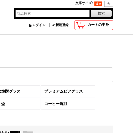
文字サイズ
:
0
カートの中身
ログイン
新規登録
の焼酎グラス
プレミアムビアグラス
・盃
コーヒー碗皿