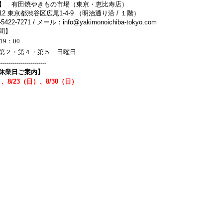
】 有田焼やきもの市場（東京・恵比寿店）
0012 東京都渋谷区広尾1-4-9 （明治通り沿 / １階）
422-7271 / メール：info@yakimonoichiba-tokyo.com
間】
19：00
第２・第４・第５ 日曜日
------------------------
休業日ご案内】
）、8/23（日）、8/30（日）