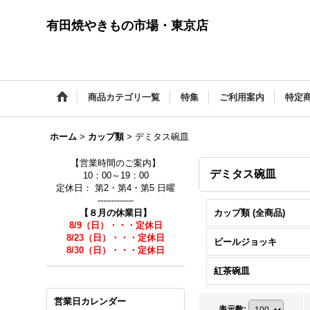
有田焼やきもの市場・東京店
商品カテゴリ一覧
特集
ご利用案内
特定
ホーム
>
カップ類
>
デミタス碗皿
【営業時間のご案内】
デミタス碗皿
10：00～19：00
定休日： 第2・第4・第5 日曜
-------------
【８月の休業日】
カップ類 (全商品)
8/9（日）・・・定休日
8/23（日）・・・定休日
ビールジョッキ
8/30（日）・・・定休日
紅茶碗皿
営業日カレンダー
表示数
: