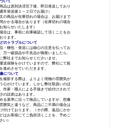
ついて
商品は原則決済完了後、即日発送しており
通常発送後１～２日でお届け）
文の商品が在庫切れの場合は、お届けまで
間かかる場合があります（在庫切れの場合
お知らせいたします）
場合は、事前に在庫確認して頂くことをお
おります。
どのトラブルについて
品・梱包・発送には細心の注意を払ってお
、万一破損品や不良品が御座いましたら、
に弊社までお知らせくださいませ。
運送保険をかけていますので、弊社にて処
を進めさせていただきます。
像について
を撮影する際は、よりよく現物の雰囲気が
う心がけています。しかし弊社取扱いのほ
、作家・職人による手描きで絵付けされて
少の誤差はあります。
める基準に沿って検品していますが、想像
雰囲気と違うなど、商品にご不満の場合は
け付けております。（その際、返品にかか
どはお客様にてご負担頂くことを、予めご
さい）