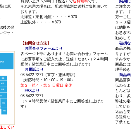
お買い上げ 5,500円（税込）で
送料無料
です。
納期に
品は原
それ未満の場合は、配送地域別に送料ご負担頂いて
ご注文の
おります。
ます。（
。
北海道 / 東北 地区・・・・￥970
万一ご注
上記以外・・・・￥870
２～３週
認後の発
は納期を
レジット
お急ぎの
勧めして
【お問合せ方法】
破損な
お問合せフォームより
商品の検
各ページ上部にあります「お問い合わせ」フォーム
りますが
に必要事項をご記入の上、送信ください（２４時間
すみやか
受付 / 翌営業日中にご回答差し上げます）
商品には
お電話より
理手続き
03-5422-7271（東京・恵比寿店）
商品画
（対応時間：10：00～19：00）
商品画像
第２・第４・第５ 日曜日 定休
伝わるよ
FAXより
とんどは
03-5422-7271
おり、多
（２４時間受付 / 翌営業日中にご回答差し上げま
弊社の定
す）
していた
返品も受
る送料な
了承くだ
送してい