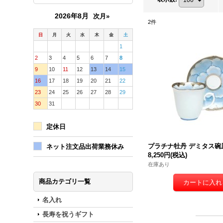
2026年8月
次月»
2
件
日
月
火
水
木
金
土
1
2
3
4
5
6
7
8
9
10
11
12
13
14
15
16
17
18
19
20
21
22
23
24
25
26
27
28
29
30
31
定休日
プラチナ牡丹 デミタス碗
ネット注文品出荷業務休み
8,250円
(税込)
在庫あり
商品カテゴリ一覧
名入れ
長寿を祝うギフト