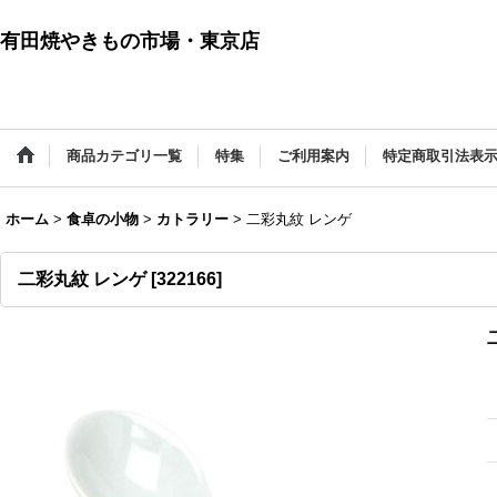
有田焼やきもの市場・東京店
商品カテゴリ一覧
特集
ご利用案内
特定商取引法表
ホーム
>
食卓の小物
>
カトラリー
>
二彩丸紋 レンゲ
二彩丸紋 レンゲ
[
322166
]