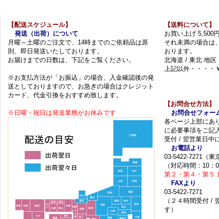
【配送スケジュール】
【送料について】
発送（出荷）について
お買い上げ 5,50
月曜～土曜のご注文で、14時までのご依頼品は原
それ未満の場合は
則、即日発送いたしております。
おります。
お届けまでの日数は、下記をご覧ください。
北海道 / 東北 地区
上記以外・・・・￥
※お支払方法が「お振込」の場合、入金確認後の発
送としておりますので、お急ぎの場合はクレジット
カード、代金引換をおすすめ致します。
【お問合せ方法】
※日曜・祝日は発送業務がお休みです
お問合せフォー
各ページ上部にあ
に必要事項をご記
受付 / 翌営業日
お電話より
03-5422-7271
（対応時間：10：0
第２・第４・第５ 
FAXより
03-5422-7271
（２４時間受付 /
す）