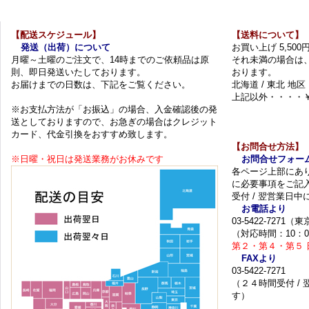
【配送スケジュール】
【送料について】
発送（出荷）について
お買い上げ 5,50
月曜～土曜のご注文で、14時までのご依頼品は原
それ未満の場合は
則、即日発送いたしております。
おります。
お届けまでの日数は、下記をご覧ください。
北海道 / 東北 地区
上記以外・・・・￥
※お支払方法が「お振込」の場合、入金確認後の発
送としておりますので、お急ぎの場合はクレジット
カード、代金引換をおすすめ致します。
【お問合せ方法】
※日曜・祝日は発送業務がお休みです
お問合せフォー
各ページ上部にあ
に必要事項をご記
受付 / 翌営業日
お電話より
03-5422-7271
（対応時間：10：0
第２・第４・第５ 
FAXより
03-5422-7271
（２４時間受付 /
す）