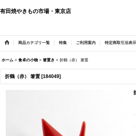
有田焼やきもの市場・東京店
商品カテゴリ一覧
特集
ご利用案内
特定商取引法表
ホーム
>
食卓の小物
>
箸置き
>
折鶴（赤） 箸置
折鶴（赤） 箸置
[
184049
]