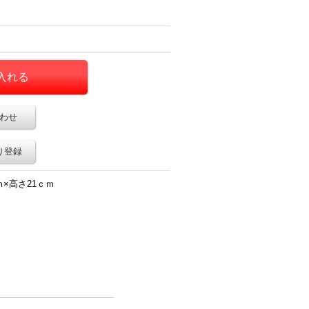
わせ
り登録
×高さ21ｃｍ