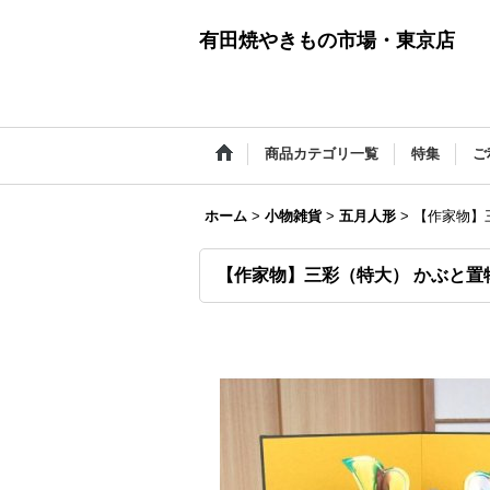
有田焼やきもの市場・東京店
商品カテゴリ一覧
特集
ご
ホーム
>
小物雑貨
>
五月人形
>
【作家物】三
【作家物】三彩（特大） かぶと置物