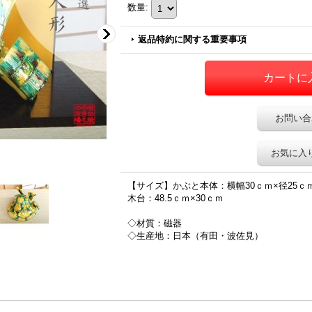
数量
:
返品特約に関する重要事項
お問い合
お気に入
【サイズ】かぶと本体：横幅30ｃｍ×径25ｃｍ
木台：48.5ｃｍ×30ｃｍ
◇材質：磁器
◇生産地：日本（有田・波佐見）