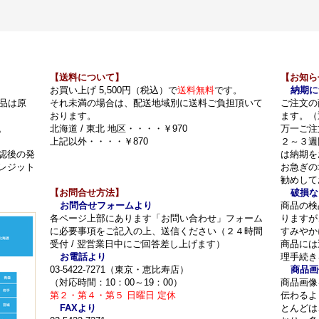
【送料について】
【お知ら
お買い上げ 5,500円（税込）で
送料無料
です。
納期に
品は原
それ未満の場合は、配送地域別に送料ご負担頂いて
ご注文の
おります。
ます。（
。
北海道 / 東北 地区・・・・￥970
万一ご注
上記以外・・・・￥870
２～３週
認後の発
は納期を
レジット
お急ぎの
勧めして
【お問合せ方法】
破損な
お問合せフォームより
商品の検
各ページ上部にあります「お問い合わせ」フォーム
りますが
に必要事項をご記入の上、送信ください（２４時間
すみやか
受付 / 翌営業日中にご回答差し上げます）
商品には
お電話より
理手続き
03-5422-7271（東京・恵比寿店）
商品画
（対応時間：10：00～19：00）
商品画像
第２・第４・第５ 日曜日 定休
伝わるよ
FAXより
とんどは