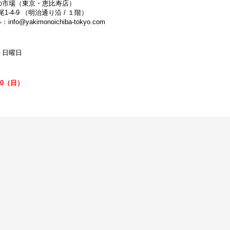
の市場（東京・恵比寿店）
尾1-4-9 （明治通り沿 / １階）
info@yakimonoichiba-tokyo.com
 日曜日
30（日）