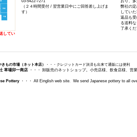
03-5422-7271
おり、多
（２４時間受付 / 翌営業日中にご回答差し上げま
弊社の定
す）
していた
返品も受
る送料な
了承くだ
送してい
やきもの市場（ネット本店）
・・・クレジットカード決済も出来て通販には便利
社 草場卯一商店
・・・ 卸販売のネットショップ。小売店様、飲食店様、営
se Pottery
・・・ All Einglish web site. We send Japanese pottery to all ove