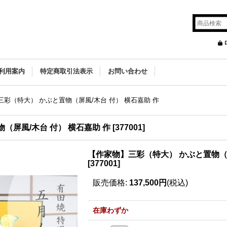
利用案内
特定商取引法表示
お問い合わせ
彩（特大） かぶと置物（屏風/木台 付） 横石嘉助 作
（屏風/木台 付） 横石嘉助 作
[
377001
]
【作家物】三彩（特大） かぶと置物（屏
[
377001
]
販売価格
:
137,500円
(税込)
在庫わずか