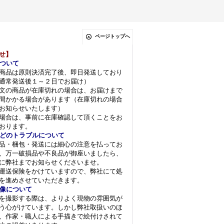
ページトップへ
せ】
ついて
商品は原則決済完了後、即日発送しており
通常発送後１～２日でお届け）
文の商品が在庫切れの場合は、お届けまで
間かかる場合があります（在庫切れの場合
お知らせいたします）
場合は、事前に在庫確認して頂くことをお
おります。
どのトラブルについて
品・梱包・発送には細心の注意を払ってお
、万一破損品や不良品が御座いましたら、
に弊社までお知らせくださいませ。
運送保険をかけていますので、弊社にて処
を進めさせていただきます。
像について
を撮影する際は、よりよく現物の雰囲気が
う心がけています。しかし弊社取扱いのほ
、作家・職人による手描きで絵付けされて