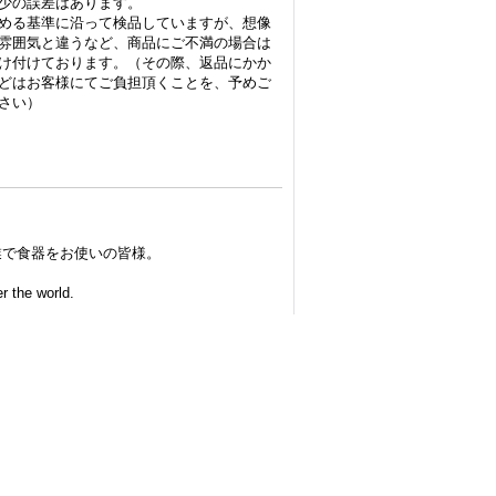
少の誤差はあります。
める基準に沿って検品していますが、想像
雰囲気と違うなど、商品にご不満の場合は
け付けております。（その際、返品にかか
どはお客様にてご負担頂くことを、予めご
さい）
業で食器をお使いの皆様。
r the world.