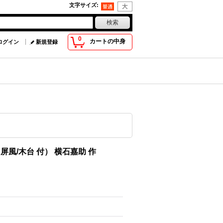
文字サイズ
:
0
カートの中身
ログイン
新規登録
風/木台 付） 横石嘉助 作