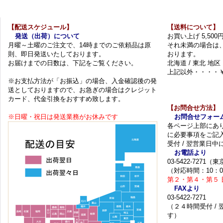
【配送スケジュール】
【送料について】
発送（出荷）について
お買い上げ 5,50
月曜～土曜のご注文で、14時までのご依頼品は原
それ未満の場合は
則、即日発送いたしております。
おります。
お届けまでの日数は、下記をご覧ください。
北海道 / 東北 地区
上記以外・・・・￥
※お支払方法が「お振込」の場合、入金確認後の発
送としておりますので、お急ぎの場合はクレジット
カード、代金引換をおすすめ致します。
【お問合せ方法】
※日曜・祝日は発送業務がお休みです
お問合せフォー
各ページ上部にあ
に必要事項をご記
受付 / 翌営業日
お電話より
03-5422-7271
（対応時間：10：0
第２・第４・第５ 
FAXより
03-5422-7271
（２４時間受付 /
す）