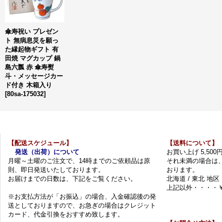
傘寿祝い プレゼン
ト 無病息災を願っ
た縁起物ギフト 有
田焼 マグカップ 鍋
島六瓢 赤 傘寿熨
斗・メッセージカー
ド付き 木箱入り
[
80sa-175032
]
【配送スケジュール】
【送料について】
発送（出荷）について
お買い上げ 5,50
月曜～土曜のご注文で、14時までのご依頼品は原
それ未満の場合は
則、即日発送いたしております。
おります。
お届けまでの日数は、下記をご覧ください。
北海道 / 東北 地区
上記以外・・・・￥
※お支払方法が「お振込」の場合、入金確認後の発
送としておりますので、お急ぎの場合はクレジット
カード、代金引換をおすすめ致します。