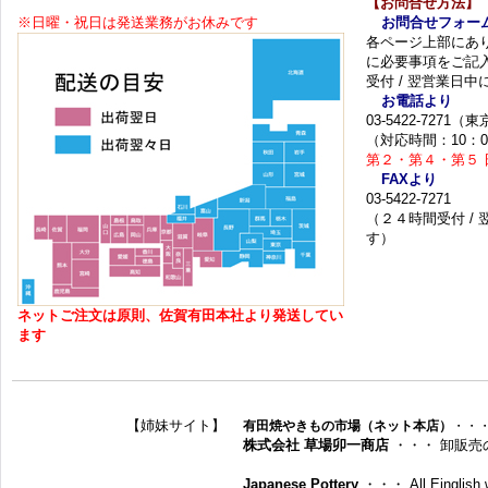
【お問合せ方法】
※日曜・祝日は発送業務がお休みです
お問合せフォー
各ページ上部にあ
に必要事項をご記
受付 / 翌営業日
お電話より
03-5422-7271
（対応時間：10：0
第２・第４・第５ 
FAXより
03-5422-7271
（２４時間受付 /
す）
ネットご注文は原則、佐賀有田本社より発送してい
ます
【姉妹サイト】
有田焼やきもの市場（ネット本店）
・・
株式会社 草場卯一商店
・・・ 卸販売
Japanese Pottery
・・・ All Einglish w