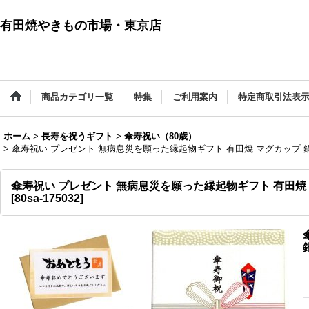
有田焼やきもの市場・東京店
商品カテゴリ一覧
特集
ご利用案内
特定商取引法表
ホーム
>
長寿を祝うギフト
>
傘寿祝い（80歳）
>
傘寿祝い プレゼント 無病息災を願った縁起物ギフト 有田焼 マグカップ 
傘寿祝い プレゼント 無病息災を願った縁起物ギフト 有田焼
[
80sa-175032
]