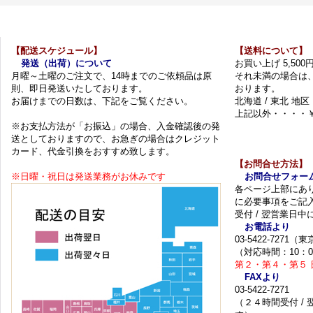
【配送スケジュール】
【送料について】
発送（出荷）について
お買い上げ 5,50
月曜～土曜のご注文で、14時までのご依頼品は原
それ未満の場合は
則、即日発送いたしております。
おります。
お届けまでの日数は、下記をご覧ください。
北海道 / 東北 地区
上記以外・・・・￥
※お支払方法が「お振込」の場合、入金確認後の発
送としておりますので、お急ぎの場合はクレジット
カード、代金引換をおすすめ致します。
【お問合せ方法】
※日曜・祝日は発送業務がお休みです
お問合せフォー
各ページ上部にあ
に必要事項をご記
受付 / 翌営業日
お電話より
03-5422-7271
（対応時間：10：0
第２・第４・第５ 
FAXより
03-5422-7271
（２４時間受付 /