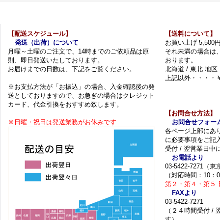
【配送スケジュール】
【送料について】
発送（出荷）について
お買い上げ 5,50
月曜～土曜のご注文で、14時までのご依頼品は原
それ未満の場合は
則、即日発送いたしております。
おります。
お届けまでの日数は、下記をご覧ください。
北海道 / 東北 地区
上記以外・・・・￥
※お支払方法が「お振込」の場合、入金確認後の発
送としておりますので、お急ぎの場合はクレジット
カード、代金引換をおすすめ致します。
【お問合せ方法】
※日曜・祝日は発送業務がお休みです
お問合せフォー
各ページ上部にあ
に必要事項をご記
受付 / 翌営業日
お電話より
03-5422-7271
（対応時間：10：0
第２・第４・第５ 
FAXより
03-5422-7271
（２４時間受付 /
す）