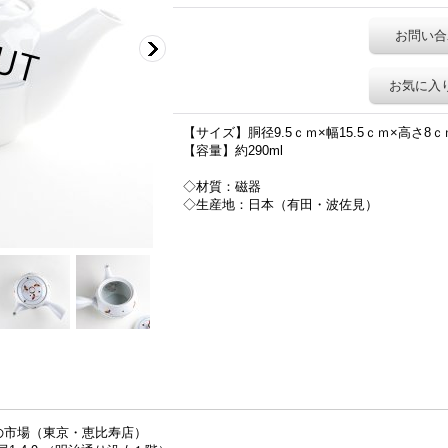
お問い合
お気に入
【サイズ】胴径9.5ｃｍ×幅15.5ｃｍ×高さ8ｃ
【容量】約290ml
◇材質：磁器
◇生産地：日本（有田・波佐見）
の市場（東京・恵比寿店）