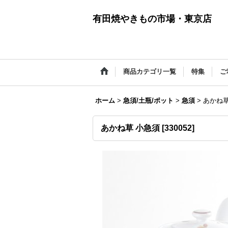
有田焼やきもの市場・東京店
商品カテゴリ一覧
特集
ご
ホーム
>
急須/土瓶/ポット
>
急須
>
あかね草
あかね草 小急須
[
330052
]