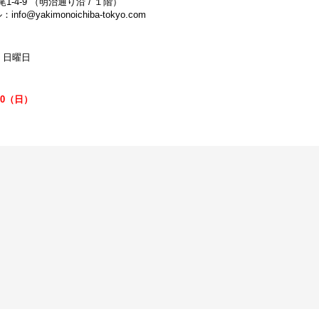
尾1-4-9 （明治通り沿 / １階）
info@yakimonoichiba-tokyo.com
 日曜日
30（日）