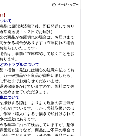
ページトップへ
せ】
ついて
商品は原則決済完了後、即日発送しており
通常発送後１～２日でお届け）
文の商品が在庫切れの場合は、お届けまで
間かかる場合があります（在庫切れの場合
お知らせいたします）
場合は、事前に在庫確認して頂くことをお
おります。
どのトラブルについて
品・梱包・発送には細心の注意を払ってお
、万一破損品や不良品が御座いましたら、
に弊社までお知らせくださいませ。
運送保険をかけていますので、弊社にて処
を進めさせていただきます。
像について
を撮影する際は、よりよく現物の雰囲気が
う心がけています。しかし弊社取扱いのほ
、作家・職人による手描きで絵付けされて
少の誤差はあります。
める基準に沿って検品していますが、想像
雰囲気と違うなど、商品にご不満の場合は
け付けております。（その際、返品にかか