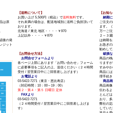
【送料について】
【お知ら
お買い上げ 5,500円（税込）で
送料無料
です。
納期に
品は原
それ未満の場合は、配送地域別に送料ご負担頂いて
ご注文の
おります。
ます。（
。
北海道 / 東北 地区・・・・￥970
万一ご注
上記以外・・・・￥870
２～３週
認後の発
は納期を
レジット
お急ぎの
勧めして
【お問合せ方法】
破損な
お問合せフォームより
商品の検
各ページ上部にあります「お問い合わせ」フォーム
りますが
に必要事項をご記入の上、送信ください（２４時間
すみやか
受付 / 翌営業日中にご回答差し上げます）
商品には
お電話より
理手続き
03-5422-7271（東京・恵比寿店）
商品画
（対応時間：10：00～19：00）
商品画像
第２・第４・第５ 日曜日 定休
伝わるよ
FAXより
とんどは
03-5422-7271
おり、多
（２４時間受付 / 翌営業日中にご回答差し上げま
弊社の定
す）
していた
返品も受